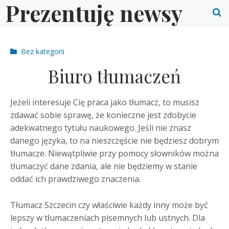
Prezentuję newsy
Skip
to
O
content
S
Post
Bez kategorii
f
categories
Biuro tłumaczeń
Jeżeli interesuje Cię praca jako tłumacz, to musisz
zdawać sobie sprawę, że konieczne jest zdobycie
adekwatnego tytułu naukowego. Jeśli nie znasz
danego języka, to na nieszczęście nie będziesz dobrym
tłumacze. Niewątpliwie przy pomocy słowników można
tłumaczyć dane zdania, ale nie będziemy w stanie
oddać ich prawdziwego znaczenia.
Tłumacz Szczecin czy właściwie każdy inny może być
lepszy w tłumaczeniach pisemnych lub ustnych. Dla