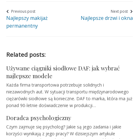
page
page
page
on
on
on
Nawigacja
Previous post
Next post
Najlepszy makijaż
Najlepsze drzwi i okna
wpisu
Facebook
Twitter
Google+
permanentny
Related posts:
Używane ciągniki siodłowe DAF: jak wybrać
najlepsze modele
Każda firma transportowa potrzebuje solidnych i
niezawodnych aut. W sytuacji transportu międzynarodowego
ciężarówki siodłowe są konieczne. DAF to marka, która ma już
ponad 90-letnie doświadczenie w produkcji…
Doradca psychologiczny
Czym zajmuje się psycholog? Jakie są jego zadania i jakie
korzyści wynikają z jego pracy? W dzisiejszym artykule