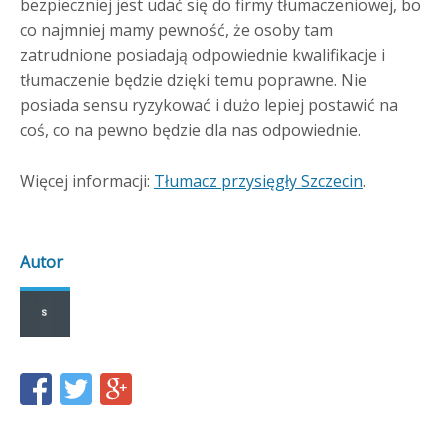
bezpieczniej jest udać się do firmy tłumaczeniowej, bo
co najmniej mamy pewność, że osoby tam
zatrudnione posiadają odpowiednie kwalifikacje i
tłumaczenie będzie dzięki temu poprawne. Nie
posiada sensu ryzykować i dużo lepiej postawić na
coś, co na pewno będzie dla nas odpowiednie.
Więcej informacji:
Tłumacz przysięgły Szczecin
.
Autor
Share
Share
Share
this
this
this