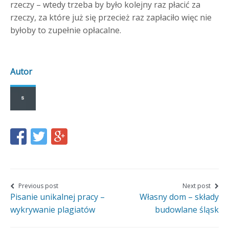
rzeczy – wtedy trzeba by było kolejny raz płacić za
rzeczy, za które już się przecież raz zapłaciło więc nie
byłoby to zupełnie opłacalne.
Autor
Share
Share
Share
this
this
this
page
page
page
on
on
on
Nawigacja
Previous post
Next post
Pisanie unikalnej pracy –
Własny dom – składy
wpisu
Facebook
Twitter
Google+
wykrywanie plagiatów
budowlane śląsk