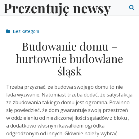
Prezentuję newsy
Skip
to
O
content
S
Post
Bez kategorii
f
categories
Budowanie domu –
hurtownie budowlane
śląsk
Trzeba przyznać, że budowa swojego domu to nie
lada wyzwanie. Natomiast trzeba dodać, że satysfakcja
ze zbudowania takiego domu jest ogromna. Powinno
się powiedzieć, że dom gwarantuje swoją przestrzeń
w oddzieleniu od niezliczonej ilości sąsiadów z bloku ,
a dodatkowo własnym kawałkiem ogródka
odgrodzonym od innych. Głównie należy wybrać