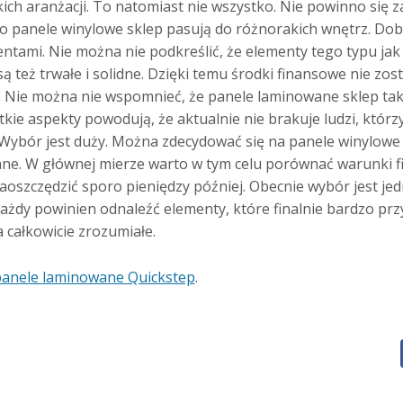
ich aranżacji. To natomiast nie wszystko. Nie powinno się z
go panele winylowe sklep pasują do różnorakich wnętrz. Do
entami. Nie można nie podkreślić, że elementy tego typu jak
 też trwałe i solidne. Dzięki temu środki finansowe nie zos
 Nie można nie wspomnieć, że panele laminowane sklep tak
kie aspekty powodują, że aktualnie nie brakuje ludzi, którzy
 Wybór jest duży. Można zdecydować się na panele winylowe 
ne. W głównej mierze warto w tym celu porównać warunki f
zaoszczędzić sporo pieniędzy później. Obecnie wybór jest je
każdy powinien odnaleźć elementy, które finalnie bardzo p
a całkowicie zrozumiałe.
anele laminowane Quickstep
.