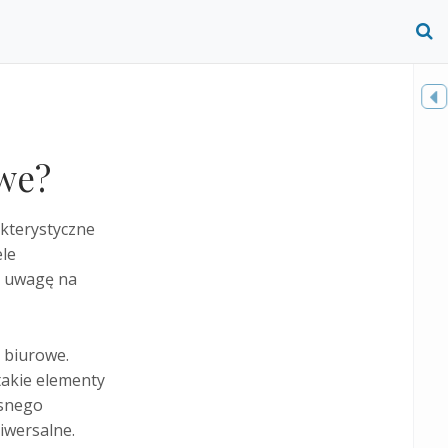
O
S
f
Toggle
sidebar
we?
akterystyczne
le
ą uwagę na
 biurowe.
takie elementy
asnego
iwersalne.