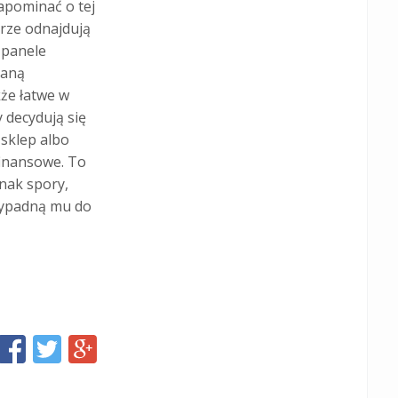
apominać o tej
brze odnajdują
 panele
taną
że łatwe w
 decydują się
sklep albo
inansowe. To
dnak spory,
rzypadną mu do
Share
Share
Share
this
this
this