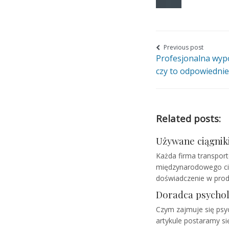
Nawigacja
Previous post
Profesjonalna wypo
wpisu
czy to odpowiednie
Related posts:
Używane ciągniki
Każda firma transport
międzynarodowego cię
doświadczenie w prod
Doradca psychol
Czym zajmuje się psych
artykule postaramy się