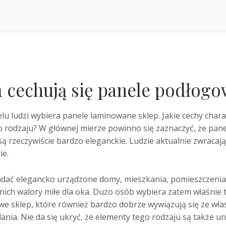
 cechują się panele podłogo
lu ludzi wybiera panele laminowane sklep. Jakie cechy char
 rodzaju? W głównej mierze powinno się zaznaczyć, że pane
ą rzeczywiście bardzo eleganckie. Ludzie aktualnie zwracaj
ie.
adać elegancko urządzone domy, mieszkania, pomieszczenia
a nich walory miłe dla oka. Dużo osób wybiera zatem właśnie 
we sklep, które również bardzo dobrze wywiązują się ze wł
ia. Nie da się ukryć, że elementy tego rodzaju są także un