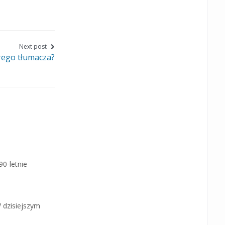
page
page
page
on
on
on
Facebook
Twitter
Google+
Next post
rego tłumacza?
0-letnie
W dzisiejszym