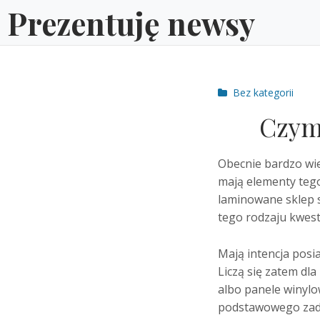
Skip
Prezentuję newsy
to
content
Post
Bez kategorii
categories
Czym
Obecnie bardzo wie
mają elementy tego
laminowane sklep s
tego rodzaju kwest
Mają intencja posi
Liczą się zatem dl
albo panele winylo
podstawowego zadan