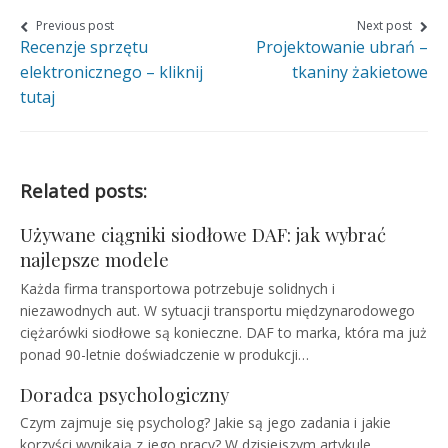
on
on
on
Nawigacja
Previous post
Next post
Recenzje sprzętu
Projektowanie ubrań –
wpisu
Facebook
Twitter
Google+
elektronicznego – kliknij
tkaniny żakietowe
tutaj
Related posts:
Używane ciągniki siodłowe DAF: jak wybrać
najlepsze modele
Każda firma transportowa potrzebuje solidnych i
niezawodnych aut. W sytuacji transportu międzynarodowego
ciężarówki siodłowe są konieczne. DAF to marka, która ma już
ponad 90-letnie doświadczenie w produkcji…
Doradca psychologiczny
Czym zajmuje się psycholog? Jakie są jego zadania i jakie
korzyści wynikają z jego pracy? W dzisiejszym artykule