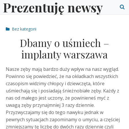
Prezentuję newsy
Skip
to
O
content
S
Post
Bez kategorii
f
categories
Dbamy o uśmiech –
implanty warszawa
Nasze zęby mają bardzo duży wpływ na nasz wygląd.
Powinno się powiedzieć, że na okładkach wszystkich
czasopism widzimy chłopcy i dziewczęta, które
uśmiechają się i posiadają śnieżnobiałe zęby. Każdy z
nas od małego jest uczony, że powinieneś myć z
uwagą zęby przynajmniej 3 razy dziennie.
Przyzwyczajamy się do tego nawyku jednak w
pewnych sytuacjach zapominamy o umyciu, a częściej
zmniejszamy tę liczbę do dwóch razy dziennie czyli