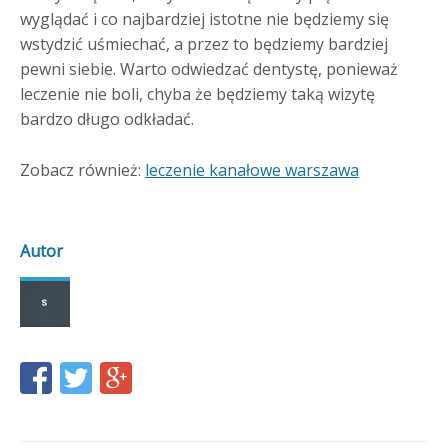
wyglądać i co najbardziej istotne nie będziemy się
wstydzić uśmiechać, a przez to będziemy bardziej
pewni siebie. Warto odwiedzać dentystę, ponieważ
leczenie nie boli, chyba że będziemy taką wizytę
bardzo długo odkładać.
Zobacz również:
leczenie kanałowe warszawa
Autor
Share
Share
Share
this
this
this
page
page
page