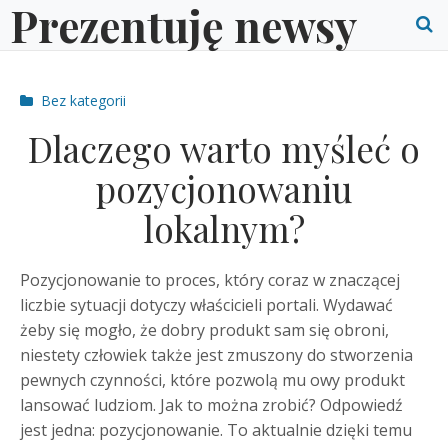
Prezentuję newsy
Skip
to
O
content
S
Post
Bez kategorii
f
categories
Dlaczego warto myśleć o
pozycjonowaniu
lokalnym?
Pozycjonowanie to proces, który coraz w znaczącej
liczbie sytuacji dotyczy właścicieli portali. Wydawać
żeby się mogło, że dobry produkt sam się obroni,
niestety człowiek także jest zmuszony do stworzenia
pewnych czynności, które pozwolą mu owy produkt
lansować ludziom. Jak to można zrobić? Odpowiedź
jest jedna: pozycjonowanie. To aktualnie dzięki temu