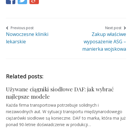
this
this
this
page
page
page
on
on
on
Nawigacja
Previous post
Next post
Nowoczesne kliniki
Zakup właściwe
wpisu
Facebook
Twitter
Google+
lekarskie
wyposażenie ASG –
manierka wojskowa
Related posts:
Używane ciągniki siodłowe DAF: jak wybrać
najlepsze modele
Każda firma transportowa potrzebuje solidnych i
niezawodnych aut. W sytuacji transportu międzynarodowego
ciężarówki siodłowe są konieczne. DAF to marka, która ma już
ponad 90-letnie doświadczenie w produkcji…