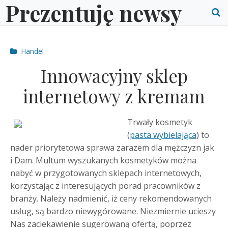
Prezentuję newsy
Skip
to
O
content
S
Post
Handel
f
categories
Innowacyjny sklep
internetowy z kremam
Trwały kosmetyk
(
pasta wybielająca
) to
nader priorytetowa sprawa zarazem dla mężczyzn jak
i Dam. Multum wyszukanych kosmetyków można
nabyć w przygotowanych sklepach internetowych,
korzystając z interesujących porad pracowników z
branży. Należy nadmienić, iż ceny rekomendowanych
usług, są bardzo niewygórowane. Niezmiernie ucieszy
Nas zaciekawienie sugerowaną ofertą, poprzez