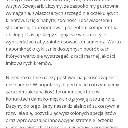
wizyt w Szwajcarii. Liczymy, że zaspokoimy gustowne
wymagania, zwłaszcza tych szczególnie oczekujących
klientów. Dzięki nabytej zdolności i doświadczeniu
staramy się zaproponować pacjentom kompetentną
obsługę. Dzisiaj sklepy ścigają się w rozmaitych
wyprzedażach aby zainteresować konsumenta. Warto
napomknąć o cyklicznie dostępnych podróbkach,
których warto się wystrzegać, z racji marnej jakości
imitowanych kremów.
Niejednokrotnie należy postawić na jakość i zapłacić
nieznacznie. W popularnych perfumach otrzymujemy
zarazem zalecaną ilość feromonów, które w
kontaktach damsko-męskich ogrywają istotną rolę.
Dążymy do tego, żeby nasza działalność sukcesywnie
rozwijała się, pozyskując wyszkolonych specjalistów
oraz wprowadzając innowacyjne strategie leczenia,
użyte w sławnych ośrodkach medycznych w państwie.