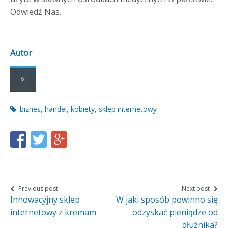
Odwiedź Nas.
Autor
Post
biznes
,
handel
,
kobiety
,
sklep internetowy
tags
Share
Share
Share
this
this
this
page
page
page
on
on
on
Nawigacja
Previous post
Next post
Innowacyjny sklep
W jaki sposób powinno się
wpisu
Facebook
Twitter
Google+
internetowy z kremam
odzyskać pieniądze od
dłużnika?