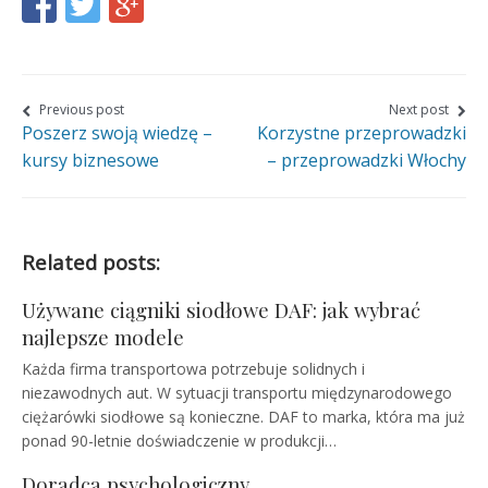
Share
Share
Share
this
this
this
page
page
page
on
on
on
Nawigacja
Previous post
Next post
Poszerz swoją wiedzę –
Korzystne przeprowadzki
wpisu
Facebook
Twitter
Google+
kursy biznesowe
– przeprowadzki Włochy
Related posts:
Używane ciągniki siodłowe DAF: jak wybrać
najlepsze modele
Każda firma transportowa potrzebuje solidnych i
niezawodnych aut. W sytuacji transportu międzynarodowego
ciężarówki siodłowe są konieczne. DAF to marka, która ma już
ponad 90-letnie doświadczenie w produkcji…
Doradca psychologiczny