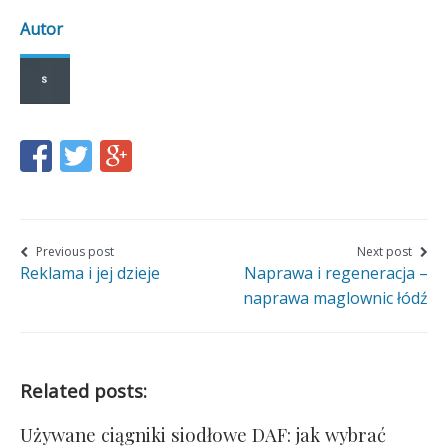
Autor
Share
Share
Share
this
this
this
page
page
page
on
on
on
Nawigacja
Previous post
Next post
Reklama i jej dzieje
Naprawa i regeneracja –
wpisu
Facebook
Twitter
Google+
naprawa maglownic łódź
Related posts:
Używane ciągniki siodłowe DAF: jak wybrać