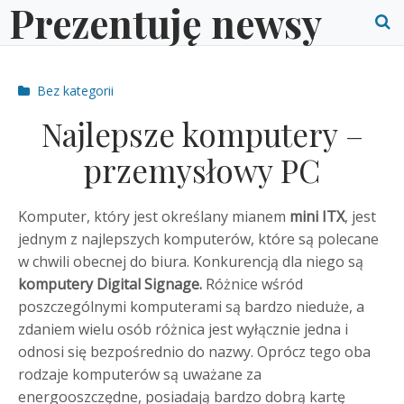
Prezentuję newsy
Skip
to
O
content
S
Post
Bez kategorii
f
categories
Najlepsze komputery –
przemysłowy PC
Komputer, który jest określany mianem
mini
ITX
, jest
jednym z najlepszych komputerów, które są polecane
w chwili obecnej do biura. Konkurencją dla niego są
komputery
Digital
Signage.
Różnice wśród
poszczególnymi komputerami są bardzo nieduże, a
zdaniem wielu osób różnica jest wyłącznie jedna i
odnosi się bezpośrednio do nazwy. Oprócz tego oba
rodzaje komputerów są uważane za
energooszczędne, posiadają bardzo dobrą kartę