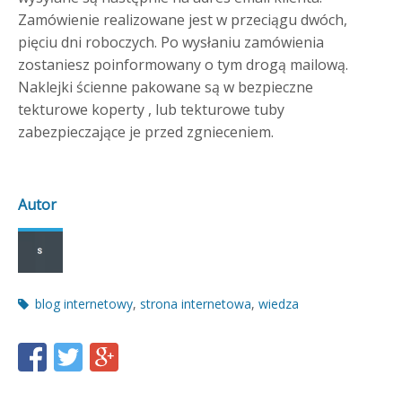
Zamówienie realizowane jest w przeciągu dwóch,
pięciu dni roboczych. Po wysłaniu zamówienia
zostaniesz poinformowany o tym drogą mailową.
Naklejki ścienne pakowane są w bezpieczne
tekturowe koperty , lub tekturowe tuby
zabezpieczające je przed zgnieceniem.
Autor
Post
blog internetowy
,
strona internetowa
,
wiedza
tags
Share
Share
Share
this
this
this