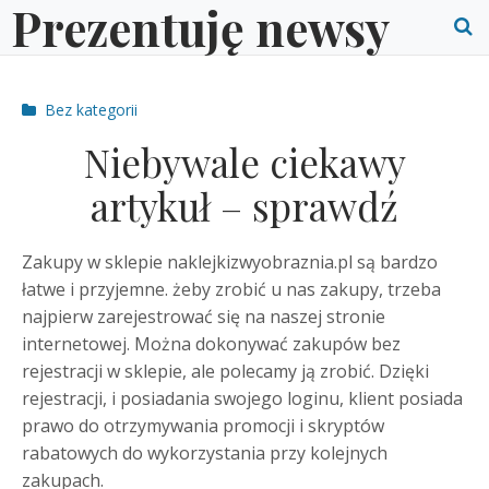
Prezentuję newsy
Skip
to
O
content
S
Post
Bez kategorii
f
categories
Niebywale ciekawy
artykuł – sprawdź
Zakupy w sklepie naklejkizwyobraznia.pl są bardzo
łatwe i przyjemne. żeby zrobić u nas zakupy, trzeba
najpierw zarejestrować się na naszej stronie
internetowej. Można dokonywać zakupów bez
rejestracji w sklepie, ale polecamy ją zrobić. Dzięki
rejestracji, i posiadania swojego loginu, klient posiada
prawo do otrzymywania promocji i skryptów
rabatowych do wykorzystania przy kolejnych
zakupach.