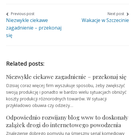
page
page
page
on
on
on
Nawigacja
Previous post
Next post
Niezwykle ciekawe
Wakacje w Szczecinie
wpisu
Facebook
Twitter
Google+
zagadnienie – przekonaj
się
Related posts:
Niezwykle ciekawe zagadnienie – przekonaj się
Dzisiaj coraz więcej firm wyszukuje sposobu, żeby zwiększyć
swoją produkcję i ponadto w bardzo wielu sytuacjach obniżyć
koszty produkcji różnorodnych towarów. W sytuacji
przykładowo obuwia czy odzieży…
Odpowiednio rozwijany blog www to doskonały
zalążek drogi do internetowego powodzenia
Znalezienie dobrego pomysłu na śmieszny serial komediowy