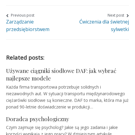
page
page
page
on
on
on
Nawigacja
Previous post
Next post
Zarządzanie
Ćwiczenia dla świetnej
wpisu
Facebook
Twitter
Google+
przedsiębiorstwem
sylwetki
Related posts:
Używane ciągniki siodłowe DAF: jak wybrać
najlepsze modele
Każda firma transportowa potrzebuje solidnych i
niezawodnych aut. W sytuacji transportu międzynarodowego
ciężarówki siodłowe są konieczne. DAF to marka, która ma już
ponad 90-letnie doświadczenie w produkcji…
Doradca psychologiczny
Czym zajmuje się psycholog? Jakie są jego zadania i jakie
korzyści wynikają z jego pracy? W dzisiejszym artykule