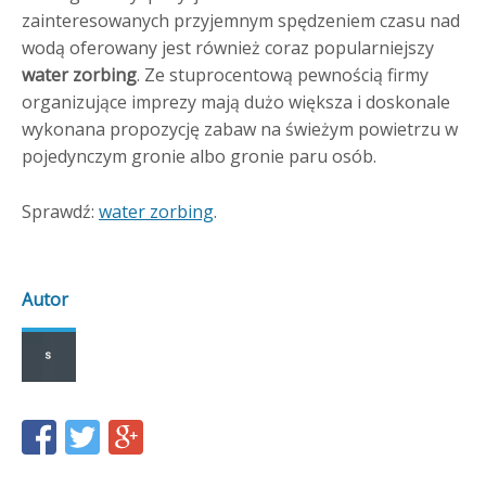
zainteresowanych przyjemnym spędzeniem czasu nad
wodą oferowany jest również coraz popularniejszy
water zorbing
. Ze stuprocentową pewnością firmy
organizujące imprezy mają dużo większa i doskonale
wykonana propozycję zabaw na świeżym powietrzu w
pojedynczym gronie albo gronie paru osób.
Sprawdź:
water zorbing
.
Autor
Share
Share
Share
this
this
this