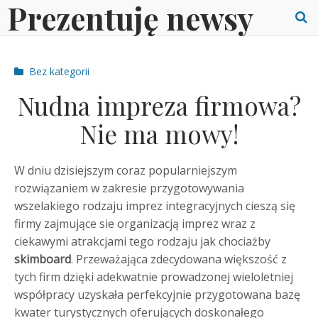
Prezentuję newsy
Skip
to
O
content
S
Post
Bez kategorii
f
categories
Nudna impreza firmowa?
Nie ma mowy!
W dniu dzisiejszym coraz popularniejszym
rozwiązaniem w zakresie przygotowywania
wszelakiego rodzaju imprez integracyjnych cieszą się
firmy zajmujące sie organizacją imprez wraz z
ciekawymi atrakcjami tego rodzaju jak chociażby
skimboard
. Przeważająca zdecydowana większość z
tych firm dzięki adekwatnie prowadzonej wieloletniej
współpracy uzyskała perfekcyjnie przygotowana bazę
kwater turystycznych oferujących doskonałego