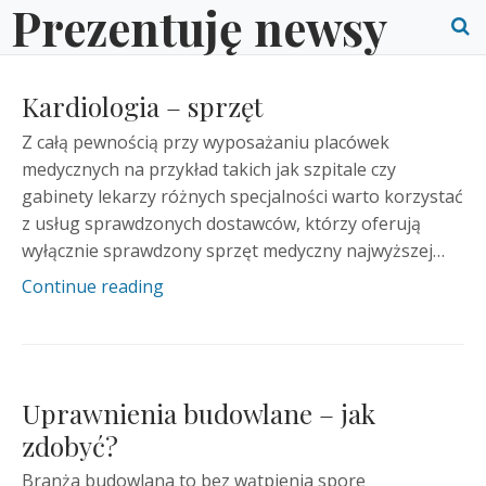
Prezentuję newsy
Skip
to
O
content
S
Kardiologia – sprzęt
f
Z całą pewnością przy wyposażaniu placówek
medycznych na przykład takich jak szpitale czy
gabinety lekarzy różnych specjalności warto korzystać
z usług sprawdzonych dostawców, którzy oferują
wyłącznie sprawdzony sprzęt medyczny najwyższej…
Continue reading
Uprawnienia budowlane – jak
zdobyć?
Branża budowlana to bez wątpienia spore