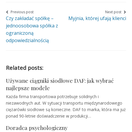
page
page
page
on
on
on
Nawigacja
Previous post
Next post
Czy zakładać spółkę –
Myjnia, której ufają klienci
wpisu
Facebook
Twitter
Google+
jednoosobowa spółka z
ograniczoną
odpowiedzialnością
Related posts:
Używane ciągniki siodłowe DAF: jak wybrać
najlepsze modele
Każda firma transportowa potrzebuje solidnych i
niezawodnych aut. W sytuacji transportu międzynarodowego
ciężarówki siodłowe są konieczne. DAF to marka, która ma już
ponad 90-letnie doświadczenie w produkcji…
Doradca psychologiczny