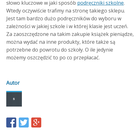
słowo kluczowe w jaki sposób
podręczniki szkolne
.
Wtedy oczywiście trafimy na stronę takiego sklepu.
Jest tam bardzo dużo podręczników do wyboru w
zależności w jakiej szkole i w której klasie jest uczeń.
Za zaoszczędzone na takim zakupie książek pieniądze,
można wydać na inne produkty, które także są
potrzebne do powrotu do szkoły. O ile jedynie
możemy oszczędzić to po co przepłacać.
Autor
Share
Share
Share
this
this
this