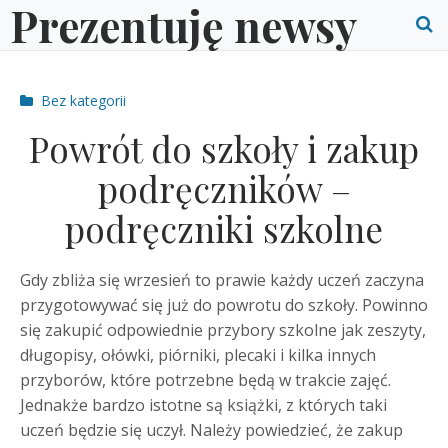
Prezentuję newsy
Skip
to
O
content
S
Post
Bez kategorii
f
categories
Powrót do szkoły i zakup
podręczników –
podręczniki szkolne
Gdy zbliża się wrzesień to prawie każdy uczeń zaczyna
przygotowywać się już do powrotu do szkoły. Powinno
się zakupić odpowiednie przybory szkolne jak zeszyty,
długopisy, ołówki, piórniki, plecaki i kilka innych
przyborów, które potrzebne będą w trakcie zajęć.
Jednakże bardzo istotne są książki, z których taki
uczeń będzie się uczył. Należy powiedzieć, że zakup