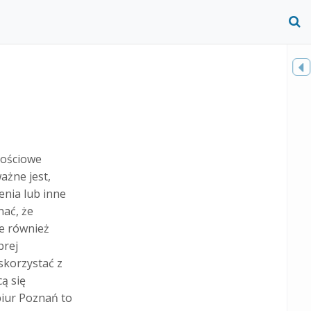
O
S
f
Toggle
sidebar
łościowe
ażne jest,
enia lub inne
nać, że
le również
brej
skorzystać z
ą się
iur Poznań to