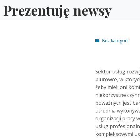
Skip
Prezentuję newsy
to
content
Post
Bez kategorii
categories
Sektor usług rozwi
biurowce, w któryc
żeby mieli oni komf
niekorzystne czynn
poważnych jest bał
utrudnia wykonywan
organizacji pracy 
usług profesjonalny
kompleksowymi usł