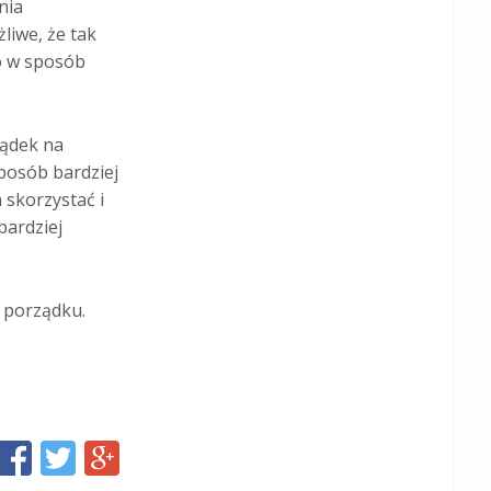
nia
liwe, że tak
o w sposób
ządek na
posób bardziej
 skorzystać i
bardziej
i porządku.
Share
Share
Share