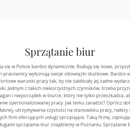
Sprzątanie biur
ja się w Polsce bardzo dynamicznie. Budują się nowe, przysz
h pracownicy wykonują swoje obowiązki służbowe. Bardzo w
ortowe warunki pracy tak, by nie zakłócały jej żadne wydarz
iki. Jednym z takich niekorzystnych czynników, trzeba przyz
agan i nieporządek w biurze, który nie tylko przeszkadza, a
ie spersonalizowanej pracy. Jak temu zaradzić?
Oprócz do
własnej, utrzymywania czystości na stanowisku pracy, należy 
ch firm oferujących usługi sprzątające. Taką firmę, zajmując
ugami sprzątania biur znajdziemy w Poznaniu. Sprzątanie b