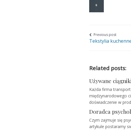
Nawigacja
Previous post
Tekstylia kuchenn
wpisu
Related posts:
Używane ciągniki
Każda firma transport
międzynarodowego cię
doświadczenie w prod
Doradca psychol
Czym zajmuje się psych
artykule postaramy się