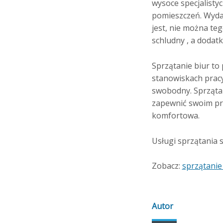
wysoce specjalistyc
pomieszczeń. Wydaw
jest, nie można te
schludny , a dodat
Sprzątanie biur to 
stanowiskach pracy
swobodny. Sprzątan
zapewnić swoim pra
komfortowa.
Usługi sprzątania 
Zobacz:
sprzątanie
Autor