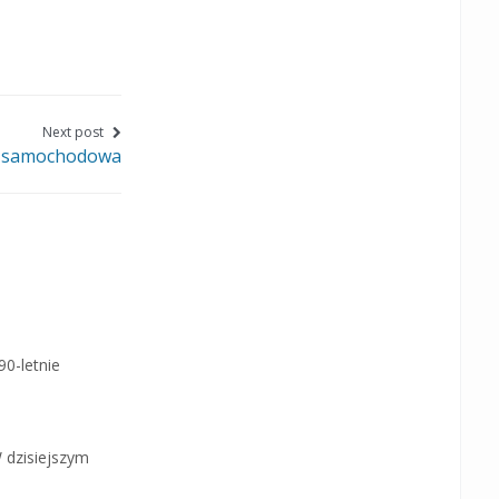
this
this
this
page
page
page
on
on
on
Facebook
Twitter
Google+
Next post
 samochodowa
0-letnie
W dzisiejszym