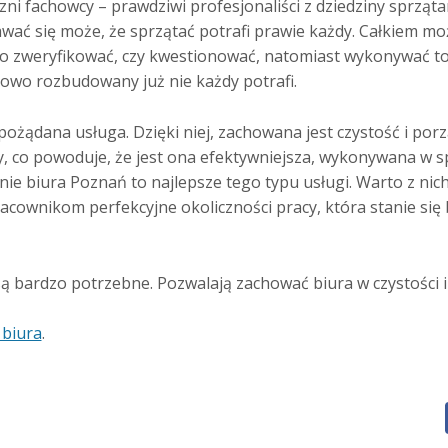
zni fachowcy – prawdziwi profesjonaliści z dziedziny sprząta
ać się może, że sprzątać potrafi prawie każdy. Całkiem moż
go zweryfikować, czy kwestionować, natomiast wykonywać t
kowo rozbudowany już nie każdy potrafi.
pożądana usługa. Dzięki niej, zachowana jest czystość i por
, co powoduje, że jest ona efektywniejsza, wykonywana w s
ie biura Poznań to najlepsze tego typu usługi. Warto z nich
cownikom perfekcyjne okoliczności pracy, która stanie się 
są bardzo potrzebne. Pozwalają zachować biura w czystości 
 biura
.