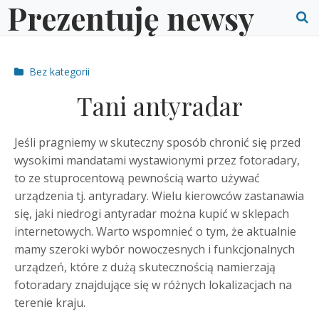
Prezentuję newsy
Skip
to
O
content
S
Post
Bez kategorii
f
categories
Tani antyradar
Jeśli pragniemy w skuteczny sposób chronić się przed
wysokimi mandatami wystawionymi przez fotoradary,
to ze stuprocentową pewnością warto używać
urządzenia tj. antyradary. Wielu kierowców zastanawia
się, jaki niedrogi antyradar można kupić w sklepach
internetowych. Warto wspomnieć o tym, że aktualnie
mamy szeroki wybór nowoczesnych i funkcjonalnych
urządzeń, które z dużą skutecznością namierzają
fotoradary znajdujące się w różnych lokalizacjach na
terenie kraju.