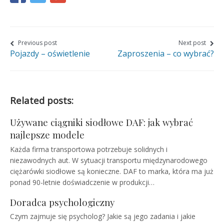
this
this
this
page
page
page
on
on
on
Nawigacja
Previous post
Next post
Pojazdy – oświetlenie
Zaproszenia – co wybrać?
wpisu
Facebook
Twitter
Google+
Related posts:
Używane ciągniki siodłowe DAF: jak wybrać
najlepsze modele
Każda firma transportowa potrzebuje solidnych i
niezawodnych aut. W sytuacji transportu międzynarodowego
ciężarówki siodłowe są konieczne. DAF to marka, która ma już
ponad 90-letnie doświadczenie w produkcji…
Doradca psychologiczny
Czym zajmuje się psycholog? Jakie są jego zadania i jakie