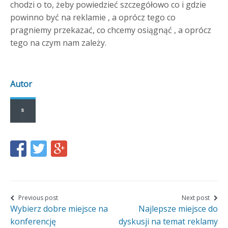
chodzi o to, żeby powiedzieć szczegółowo co i gdzie
powinno być na reklamie , a oprócz tego co
pragniemy przekazać, co chcemy osiągnąć , a oprócz
tego na czym nam zależy.
Autor
Share
Share
Share
this
this
this
page
page
page
on
on
on
Nawigacja
Previous post
Next post
Wybierz dobre miejsce na
Najlepsze miejsce do
wpisu
Facebook
Twitter
Google+
konferencję
dyskusji na temat reklamy