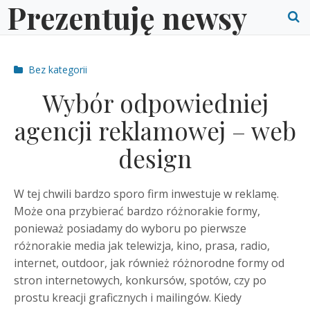
Prezentuję newsy
Skip
to
O
content
S
Post
Bez kategorii
f
categories
Wybór odpowiedniej
agencji reklamowej – web
design
W tej chwili bardzo sporo firm inwestuje w reklamę.
Może ona przybierać bardzo różnorakie formy,
ponieważ posiadamy do wyboru po pierwsze
różnorakie media jak telewizja, kino, prasa, radio,
internet, outdoor, jak również różnorodne formy od
stron internetowych, konkursów, spotów, czy po
prostu kreacji graficznych i mailingów. Kiedy