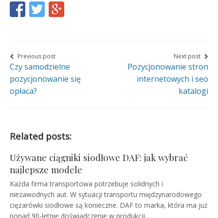
Share
Share
Share
this
this
this
page
page
page
on
on
on
Nawigacja
Previous post
Next post
Czy samodzielne
Pozycjonowanie stron
wpisu
Facebook
Twitter
Google+
pozycjonowanie się
internetowych i seo
opłaca?
katalogi
Related posts:
Używane ciągniki siodłowe DAF: jak wybrać
najlepsze modele
Każda firma transportowa potrzebuje solidnych i
niezawodnych aut. W sytuacji transportu międzynarodowego
ciężarówki siodłowe są konieczne. DAF to marka, która ma już
ponad 90-letnie doświadczenie w produkcji…