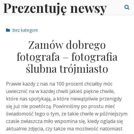
Prezentuję newsy
Skip
to
O
content
S
Post
Bez kategorii
f
categories
Zamów dobrego
fotografa – fotografia
ślubna trójmiasto
Prawie każdy z nas na 100 procent chciałby móc
uwiecznić na w każdej chwili jakieś piękne chwile,
które nas spotykają, a które niewątpliwie przenigdy
się już nie powtórzą. Powinniśmy po prostu mieć
świadomość tego o tym, że takie chwile w późniejszym
czasie zwłaszcza miło wspomina się, kiedy ogląda się
aktualnie zdjęcia, czy także ma możliwość natomiast