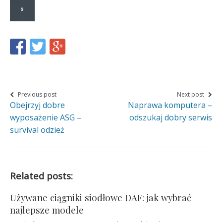
Share
Share
Share
this
this
this
page
page
page
on
on
on
Nawigacja
Previous post
Next post
Obejrzyj dobre
Naprawa komputera –
wpisu
Facebook
Twitter
Google+
wyposażenie ASG –
odszukaj dobry serwis
survival odzież
Related posts:
Używane ciągniki siodłowe DAF: jak wybrać
najlepsze modele