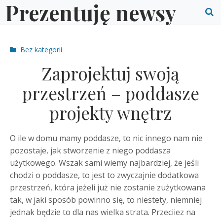
Prezentuję newsy
Skip
to
O
content
S
Post
Bez kategorii
f
categories
Zaprojektuj swoją
przestrzeń – poddasze
projekty wnętrz
O ile w domu mamy poddasze, to nic innego nam nie
pozostaje, jak stworzenie z niego poddasza
użytkowego. Wszak sami wiemy najbardziej, że jeśli
chodzi o poddasze, to jest to zwyczajnie dodatkowa
przestrzeń, która jeżeli już nie zostanie zużytkowana
tak, w jaki sposób powinno się, to niestety, niemniej
jednak będzie to dla nas wielka strata. Przeciiez na