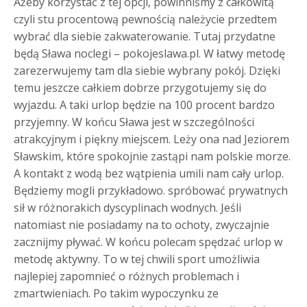
Ażeby korzystać z tej opcji, powinniśmy z całkowitą
czyli stu procentową pewnością należycie przedtem
wybrać dla siebie zakwaterowanie. Tutaj przydatne
będą Sława noclegi – pokojeslawa.pl.
W łatwy metodę
zarezerwujemy tam dla siebie wybrany pokój. Dzięki
temu jeszcze całkiem dobrze przygotujemy się do
wyjazdu. A taki urlop będzie na 100 procent bardzo
przyjemny. W końcu Sława jest w szczególności
atrakcyjnym i piękny miejscem. Leży ona nad Jeziorem
Sławskim, które spokojnie zastąpi nam polskie morze.
A kontakt z wodą bez wątpienia umili nam cały urlop.
Będziemy mogli przykładowo. spróbować prywatnych
sił w różnorakich dyscyplinach wodnych. Jeśli
natomiast nie posiadamy na to ochoty, zwyczajnie
zacznijmy pływać. W końcu polecam spędzać urlop w
metodę aktywny. To w tej chwili sport umożliwia
najlepiej zapomnieć o różnych problemach i
zmartwieniach. Po takim wypoczynku ze