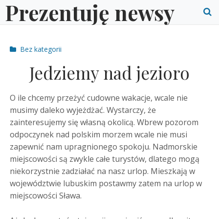
Prezentuję newsy
Skip
to
O
content
S
Post
Bez kategorii
f
categories
Jedziemy nad jezioro
O ile chcemy przeżyć cudowne wakacje, wcale nie
musimy daleko wyjeżdżać. Wystarczy, że
zainteresujemy się własną okolicą. Wbrew pozorom
odpoczynek nad polskim morzem wcale nie musi
zapewnić nam upragnionego spokoju. Nadmorskie
miejscowości są zwykle całe turystów, dlatego mogą
niekorzystnie zadziałać na nasz urlop. Mieszkają w
województwie lubuskim postawmy zatem na urlop w
miejscowości Sława.