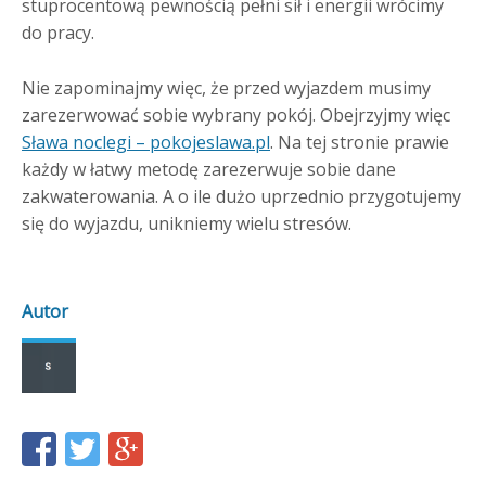
stuprocentową pewnością pełni sił i energii wrócimy
do pracy.
Nie zapominajmy więc, że przed wyjazdem musimy
zarezerwować sobie wybrany pokój. Obejrzyjmy więc
Sława noclegi – pokojeslawa.pl
. Na tej stronie prawie
każdy w łatwy metodę zarezerwuje sobie dane
zakwaterowania. A o ile dużo uprzednio przygotujemy
się do wyjazdu, unikniemy wielu stresów.
Autor
Share
Share
Share
this
this
this