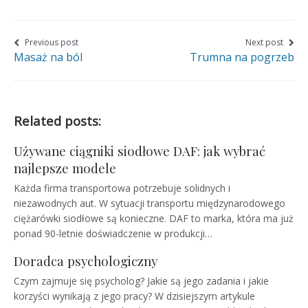
page
page
page
on
on
on
Nawigacja
Previous post
Next post
Masaż na ból
Trumna na pogrzeb
wpisu
Facebook
Twitter
Google+
Related posts:
Używane ciągniki siodłowe DAF: jak wybrać
najlepsze modele
Każda firma transportowa potrzebuje solidnych i
niezawodnych aut. W sytuacji transportu międzynarodowego
ciężarówki siodłowe są konieczne. DAF to marka, która ma już
ponad 90-letnie doświadczenie w produkcji…
Doradca psychologiczny
Czym zajmuje się psycholog? Jakie są jego zadania i jakie
korzyści wynikają z jego pracy? W dzisiejszym artykule