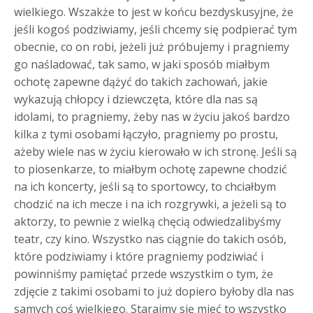
wielkiego. Wszakże to jest w końcu bezdyskusyjne, że
jeśli kogoś podziwiamy, jeśli chcemy się podpierać tym
obecnie, co on robi, jeżeli już próbujemy i pragniemy
go naśladować, tak samo, w jaki sposób miałbym
ochotę zapewne dążyć do takich zachowań, jakie
wykazują chłopcy i dziewczęta, które dla nas są
idolami, to pragniemy, żeby nas w życiu jakoś bardzo
kilka z tymi osobami łączyło, pragniemy po prostu,
ażeby wiele nas w życiu kierowało w ich stronę. Jeśli są
to piosenkarze, to miałbym ochotę zapewne chodzić
na ich koncerty, jeśli są to sportowcy, to chciałbym
chodzić na ich mecze i na ich rozgrywki, a jeżeli są to
aktorzy, to pewnie z wielką chęcią odwiedzalibyśmy
teatr, czy kino. Wszystko nas ciągnie do takich osób,
które podziwiamy i które pragniemy podziwiać i
powinniśmy pamiętać przede wszystkim o tym, że
zdjęcie z takimi osobami to już dopiero byłoby dla nas
samych coś wielkiego. Starajmy się mieć to wszystko