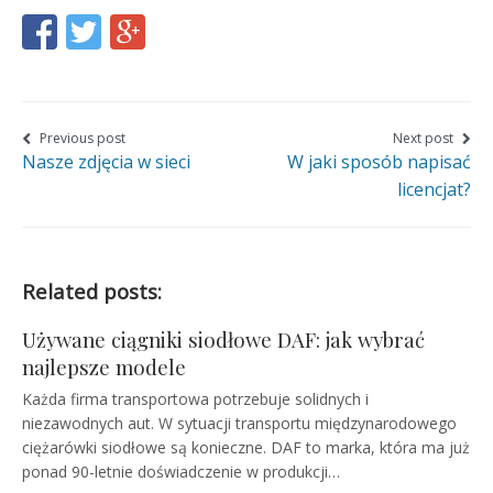
Share
Share
Share
this
this
this
page
page
page
on
on
on
Nawigacja
Previous post
Next post
Nasze zdjęcia w sieci
W jaki sposób napisać
wpisu
Facebook
Twitter
Google+
licencjat?
Related posts:
Używane ciągniki siodłowe DAF: jak wybrać
najlepsze modele
Każda firma transportowa potrzebuje solidnych i
niezawodnych aut. W sytuacji transportu międzynarodowego
ciężarówki siodłowe są konieczne. DAF to marka, która ma już
ponad 90-letnie doświadczenie w produkcji…