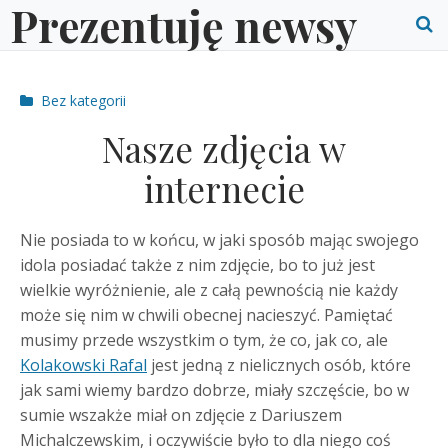
Prezentuję newsy
Skip
to
O
content
S
Post
Bez kategorii
f
categories
Nasze zdjęcia w
internecie
Nie posiada to w końcu, w jaki sposób mając swojego
idola posiadać także z nim zdjęcie, bo to już jest
wielkie wyróżnienie, ale z całą pewnością nie każdy
może się nim w chwili obecnej nacieszyć. Pamiętać
musimy przede wszystkim o tym, że co, jak co, ale
Kolakowski Rafal
jest jedną z nielicznych osób, które
jak sami wiemy bardzo dobrze, miały szczęście, bo w
sumie wszakże miał on zdjęcie z Dariuszem
Michalczewskim, i oczywiście było to dla niego coś