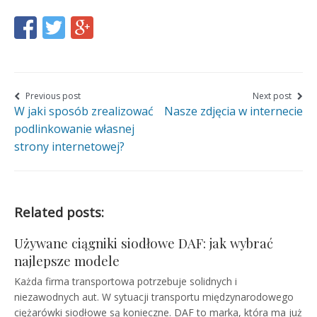
Share
Share
Share
this
this
this
page
page
page
on
on
on
Nawigacja
Previous post
Next post
W jaki sposób zrealizować
Nasze zdjęcia w internecie
wpisu
Facebook
Twitter
Google+
podlinkowanie własnej
strony internetowej?
Related posts:
Używane ciągniki siodłowe DAF: jak wybrać
najlepsze modele
Każda firma transportowa potrzebuje solidnych i
niezawodnych aut. W sytuacji transportu międzynarodowego
ciężarówki siodłowe są konieczne. DAF to marka, która ma już