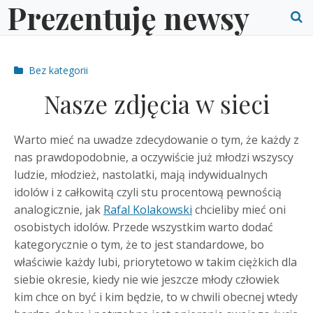
Prezentuję newsy
Skip
to
O
content
S
Post
Bez kategorii
f
categories
Nasze zdjęcia w sieci
Warto mieć na uwadze zdecydowanie o tym, że każdy z
nas prawdopodobnie, a oczywiście już młodzi wszyscy
ludzie, młodzież, nastolatki, mają indywidualnych
idolów i z całkowitą czyli stu procentową pewnością
analogicznie, jak
Rafal Kolakowski
chcieliby mieć oni
osobistych idolów. Przede wszystkim warto dodać
kategorycznie o tym, że to jest standardowe, bo
właściwie każdy lubi, priorytetowo w takim ciężkich dla
siebie okresie, kiedy nie wie jeszcze młody człowiek
kim chce on być i kim będzie, to w chwili obecnej wtedy