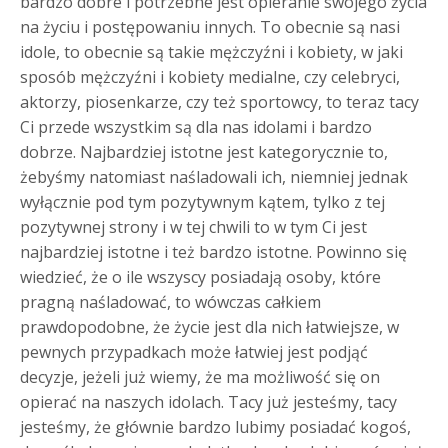
bardzo dobre i potrzebne jest opieranie swojego życia
na życiu i postępowaniu innych. To obecnie są nasi
idole, to obecnie są takie mężczyźni i kobiety, w jaki
sposób mężczyźni i kobiety medialne, czy celebryci,
aktorzy, piosenkarze, czy też sportowcy, to teraz tacy
Ci przede wszystkim są dla nas idolami i bardzo
dobrze. Najbardziej istotne jest kategorycznie to,
żebyśmy natomiast naśladowali ich, niemniej jednak
wyłącznie pod tym pozytywnym kątem, tylko z tej
pozytywnej strony i w tej chwili to w tym Ci jest
najbardziej istotne i też bardzo istotne. Powinno się
wiedzieć, że o ile wszyscy posiadają osoby, które
pragną naśladować, to wówczas całkiem
prawdopodobne, że życie jest dla nich łatwiejsze, w
pewnych przypadkach może łatwiej jest podjąć
decyzje, jeżeli już wiemy, że ma możliwość się on
opierać na naszych idolach. Tacy już jesteśmy, tacy
jesteśmy, że głównie bardzo lubimy posiadać kogoś,