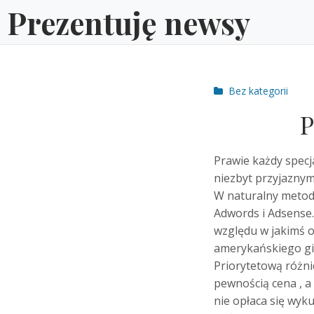
Skip
Prezentuję newsy
to
content
Post
Bez kategorii
categories
P
Prawie każdy specj
niezbyt przyjaznym
W naturalny metod
Adwords i Adsense.
względu w jakimś o
amerykańskiego gig
Priorytetową różn
pewnością cena , 
nie opłaca się wyk