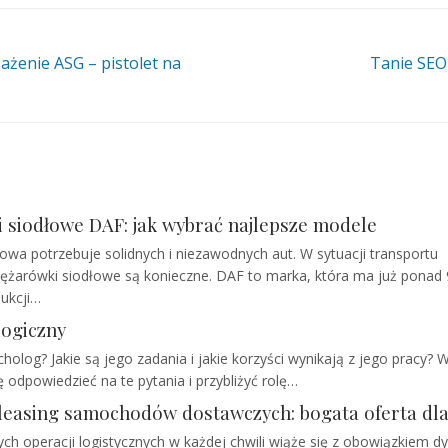
żenie ASG – pistolet na
Tanie SEO
 siodłowe DAF: jak wybrać najlepsze modele
owa potrzebuje solidnych i niezawodnych aut. W sytuacji transportu
żarówki siodłowe są konieczne. DAF to marka, która ma już ponad 9
ukcji…
ogiczny
olog? Jakie są jego zadania i jakie korzyści wynikają z jego pracy? 
 odpowiedzieć na te pytania i przybliżyć rolę…
 leasing samochodów dostawczych: bogata oferta dla
ch operacji logistycznych w każdej chwili wiąże się z obowiązkiem 