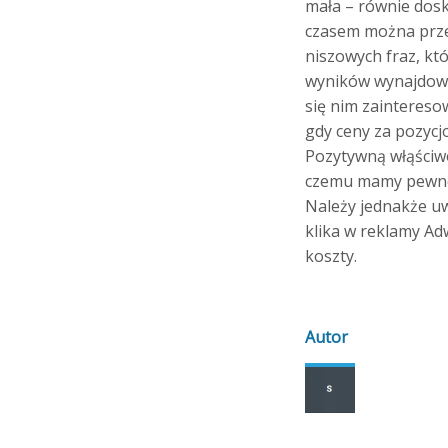
mała – równie dos
czasem można przep
niszowych fraz, kt
wyników wynajdowa
się nim zainteres
gdy ceny za pozycj
Pozytywną włąściwo
czemu mamy pewność
Należy jednakże uw
klika w reklamy Ad
koszty.
Autor