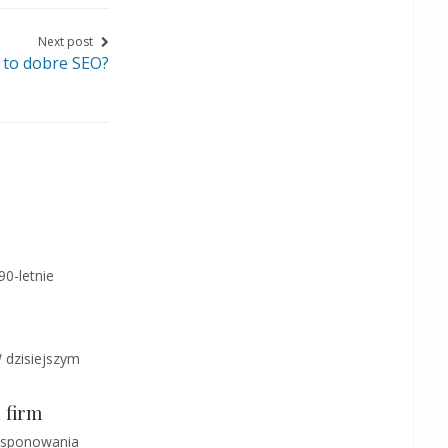
Facebook
Twitter
Google+
Next post
 to dobre SEO?
0-letnie
W dzisiejszym
 firm
dysponowania