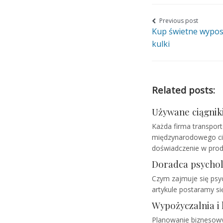
Nawigacja
Previous post
Kup świetne wyposa
wpisu
kulki
Related posts:
Używane ciągniki
Każda firma transport
międzynarodowego cię
doświadczenie w prod
Doradca psychol
Czym zajmuje się psych
artykule postaramy się
Wypożyczalnia i
Planowanie biznesowy