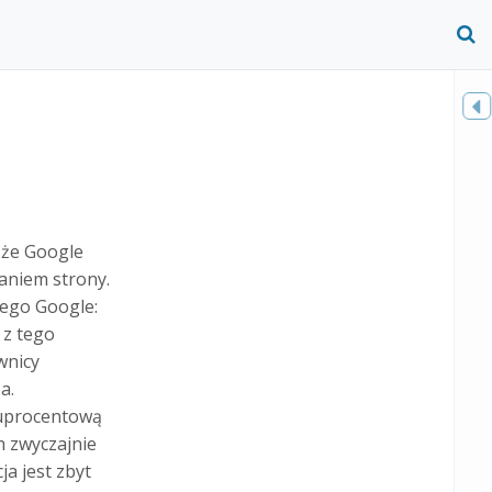
O
S
f
Toggle
sidebar
 że Google
aniem strony.
ego Google:
 z tego
wnicy
a.
tuprocentową
 zwyczajnie
a jest zbyt