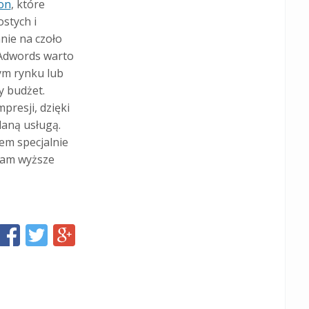
on
, które
stych i
nie na czoło
 Adwords warto
ym rynku lub
y budżet.
presji, dzięki
daną usługą.
em specjalnie
 nam wyższe
Share
Share
Share
this
this
this
page
page
page
on
on
on