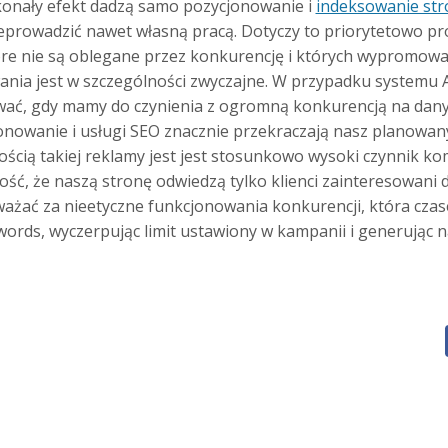
konały efekt dadzą samo pozycjonowanie i
indeksowanie str
rowadzić nawet własną pracą. Dotyczy to priorytetowo pro
óre nie są oblegane przez konkurencję i których wypromowa
nia jest w szczególności zwyczajne. W przypadku systemu
ować, gdy mamy do czynienia z ogromną konkurencją na dan
onowanie i usługi SEO znacznie przekraczają nasz planowan
ścią takiej reklamy jest jest stosunkowo wysoki czynnik kom
, że naszą stronę odwiedzą tylko klienci zainteresowani 
ażać za nieetyczne funkcjonowania konkurencji, która czas
words, wyczerpując limit ustawiony w kampanii i generując