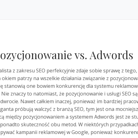
ozycjonowanie vs. Adwords
alista z zakresu SEO perfekcyjnie zdaje sobie sprawę z tego,
 okiem patrzy na wszelkie działania związanie z pozycjonow
ę stanowią one bowiem konkurencję dla systemu reklamow
 Nie znaczy to natomiast, że pozycjonowanie i usługi SEO są
dwrocie. Nawet całkiem inaczej, ponieważ im bardziej praco
anta próbują walczyć z branżą SEO, tym jest ona mocniejsz
icą między pozycjonowaniem a systemem Adwords jest ze s
a ponadto skuteczność obu metod. W niektórych przypadkach
upywać kampanii reklamowej w Google, ponieważ konkurencj